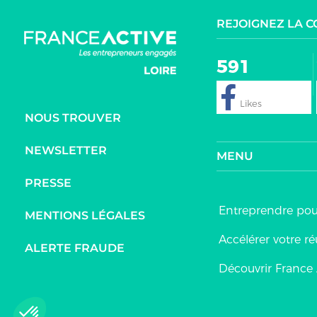
REJOIGNEZ LA 
591
NOUS TROUVER
NEWSLETTER
MENU
PRESSE
Entreprendre po
MENTIONS LÉGALES
Accélérer votre ré
ALERTE FRAUDE
Découvrir France 
Axeptio consent
Plateforme de Gestion du Consentement : Personnalis
Notre plateforme vous permet d'adapter et de gérer vo