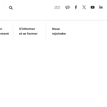
er
S’informer
Nous
ement
et se former
rejoindre