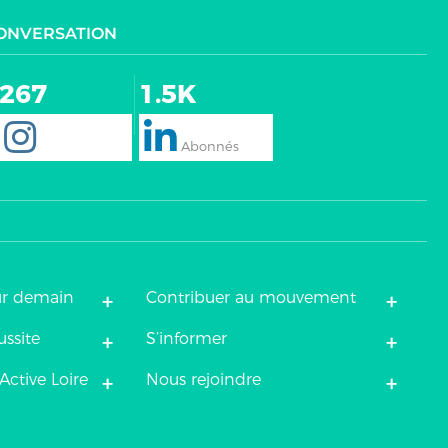
CONVERSATION
267
1.5K
+
+
ur demain
Contribuer au mouvement
+
+
ussite
S’informer
+
+
Active Loire
Nous rejoindre
ez vos Options
s paramètres de confidentialité, en garantissant la confo