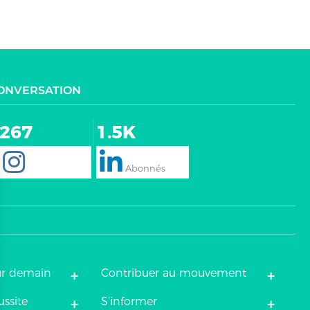
CONVERSATION
267
1.5K
+
+
ur demain
Contribuer au mouvement
+
+
ussite
S’informer