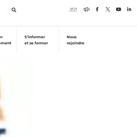
er
S’informer
Nous
ement
et se former
rejoindre