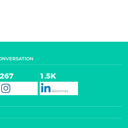
CONVERSATION
267
1.5K