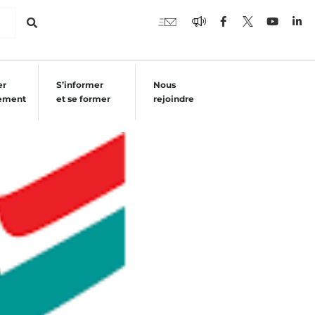
er
S’informer
Nous
ement
et se former
rejoindre