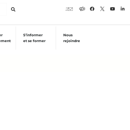
er
S’informer
Nous
ement
et se former
rejoindre