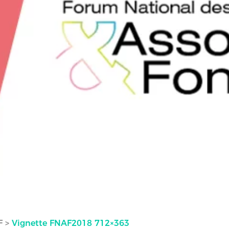
F
>
Vignette FNAF2018 712×363