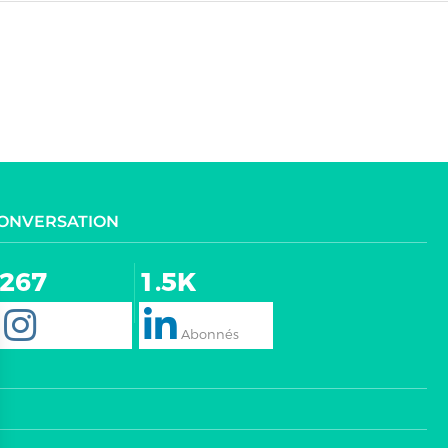
CONVERSATION
267
1.5K