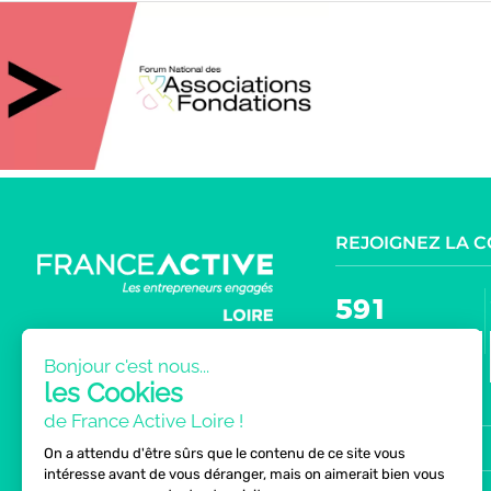
REJOIGNEZ LA 
591
Bonjour c'est nous...
les Cookies
NOUS TROUVER
de France Active Loire !
NEWSLETTER
MENU
On a attendu d'être sûrs que le contenu de ce site vous
intéresse avant de vous déranger, mais on aimerait bien vous
PRESSE