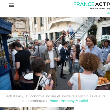
Tech it Easy : L’Économie sociale et solidaire enrichit les valeurs
du numérique
>
Photo : Anthony Micallef