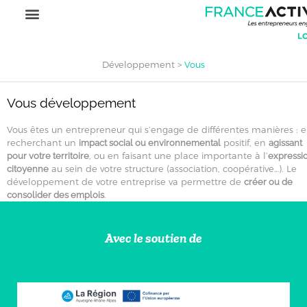
Développement
>
Vous
Vous développement
Vous êtes un entrepreneur qui s’engage de différentes manières : 
recherchant un
positif, en
impact social ou environnemental
agissant
, ou en faisant une place importante à l’
pour votre territoire
expressi
au sein de votre structure (association, coopérative…). Le
citoyenne
développement de votre entreprise va permettre de
créer ou de
.
consolider des emplois
Avec le soutien de