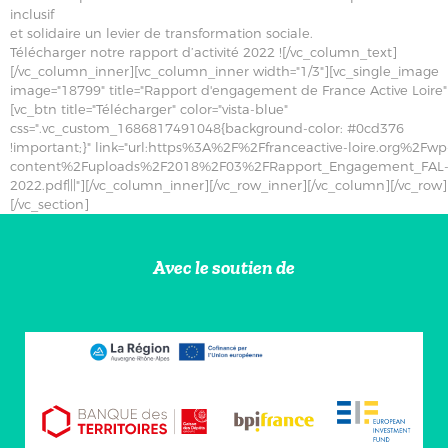
inclusif
et solidaire un levier de transformation sociale.
Télécharger notre rapport d’activité 2022 ![/vc_column_text]
[/vc_column_inner][vc_column_inner width="1/3"][vc_single_image
image="18799" title="Rapport d'engagement de France Active Loire"
[vc_btn title="Télécharger" color="vista-blue"
css=".vc_custom_1686817491048{background-color: #0cd376
!important;}" link="url:https%3A%2F%2Ffranceactive-loire.org%2Fwp
content%2Fuploads%2F2018%2F03%2FRapport_Engagement_FAL
2022.pdf|||"][/vc_column_inner][/vc_row_inner][/vc_column][/vc_row]
[/vc_section]
Avec le soutien de