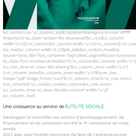
[vc_section css=".vc_custom_1508774798506{background-color: #ffffff
!important;}" el_class="section-file-download"][vc_row][vc_column
width="2/3"][/vc_column][vc_column width="1/3"][/vc_column][/vc_row
[vc_row][vc_column width="2/3"][job_date][vc_custom_heading
source="post_title" font_container="tag:h2|text_align:left|color:%2300000
el_class="font-montserrat-medium"][/vc_column][vc_column width="1/3
[vc_row_inner el_class="btn-sharing"][vc_column_inner width="1/2"]
[/vc_column_inner][vc_column_inner width="1/2"][hover_box
image="798" image_hover="1017"][/vc_column_inner][/vc_row_inner]
[/vc_column][/vc_row][vc_row][vc_column][vc_row_inner]
[vc_column_inner el_class="border-column" width="2/3"]
[vc_column_text]
Une croissance au service de l’
UTILITÉ SOCIALE
Développer et intensifier nos actions d’accompagnement, de
financement et de connexion ont été le fil conducteur de cette
année
2022 avec pour finalité commune de faire de l’entrepreneuriat