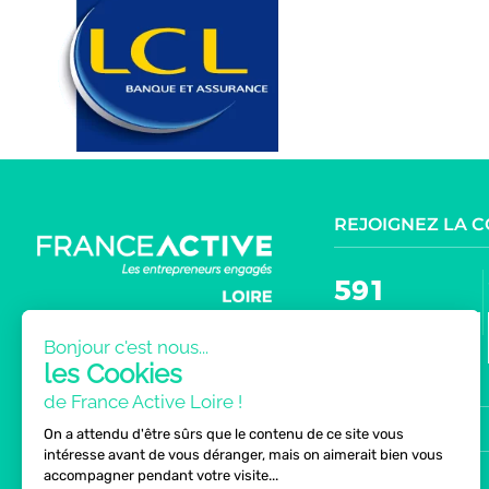
REJOIGNEZ LA 
591
Bonjour c'est nous...
les Cookies
NOUS TROUVER
de France Active Loire !
NEWSLETTER
MENU
On a attendu d'être sûrs que le contenu de ce site vous
intéresse avant de vous déranger, mais on aimerait bien vous
PRESSE
accompagner pendant votre visite...