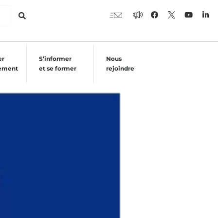
er
S’informer
Nous
ement
et se former
rejoindre