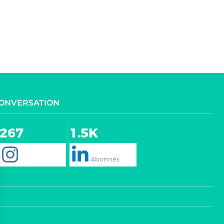
CONVERSATION
267
1.5K