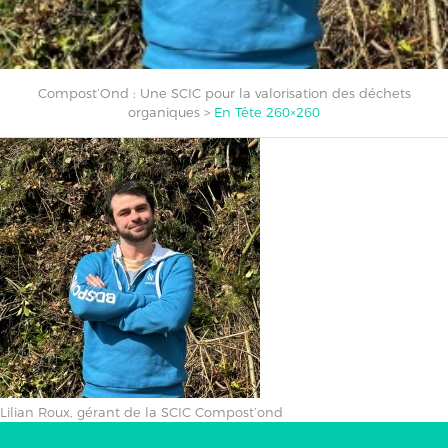
Compost’Ond : Une SCIC pour la valorisation des déchets
organiques
>
En Tête 260×260
Lilian Roux, gérant de la SCIC Compost’ond