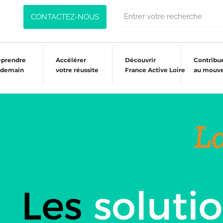
CONTACTEZ-NOUS
eprendre
Accélérer
Découvrir
Contribu
 demain
votre réussite
France Active Loire
au mouv