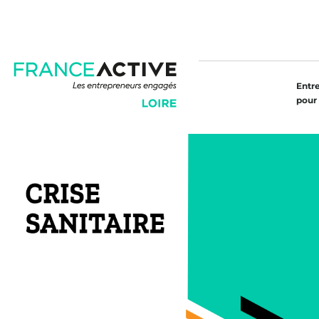
Entr
pour