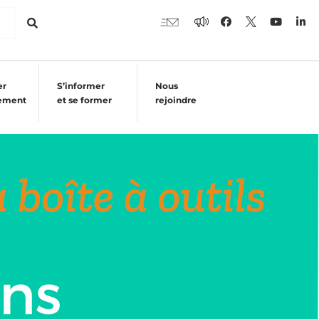
er
S’informer
Nous
ement
et se former
rejoindre